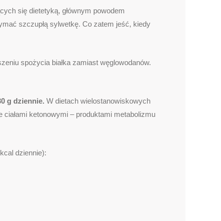
jących się dietetyką, głównym powodem
zymać szczupłą sylwetkę. Co zatem jeść, kiedy
ększeniu spożycia białka zamiast węglowodanów.
0 g dziennie.
W dietach wielostanowiskowych
ie ciałami ketonowymi – produktami metabolizmu
cal dziennie):