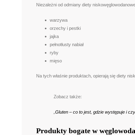
Niezależni od odmiany diety niskowęglowodanowej,
warzywa
orzechy i pestki
jajka
pełnotłusty nabiał
ryby
mięso
Na tych właśnie produktach, opierają się diety n
Zobacz także:
„
Gluten – co to jest, gdzie występuje i cz
Produkty bogate w węglowod