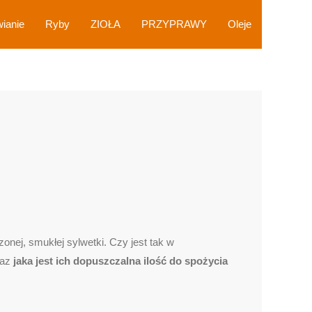
wianie
Ryby
ZIOŁA
PRZYPRAWY
Oleje
nej, smukłej sylwetki. Czy jest tak w
raz
jaka jest ich dopuszczalna ilość do spożycia