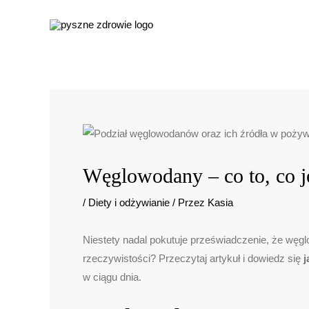
Przejdź
do
treści
Węglowodany – co to, co je
/
Diety i odżywianie
/ Przez
Kasia
Niestety nadal pokutuje przeświadczenie, że węg
rzeczywistości? Przeczytaj artykuł i dowiedz się
j
w ciągu dnia.