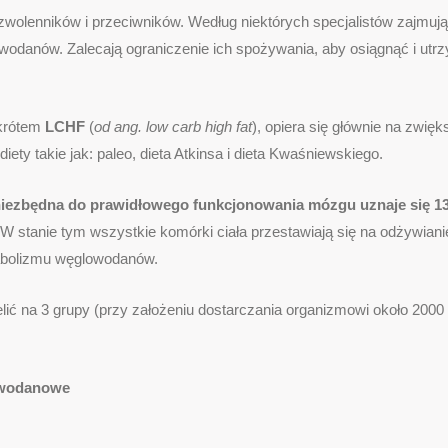
zwolenników i przeciwników. Według niektórych specjalistów zajmu
owodanów. Zalecają ograniczenie ich spożywania, aby osiągnąć i utr
krótem
LCHF
(
od ang. low carb high fat
), opiera się głównie na zwi
ty takie jak: paleo, dieta Atkinsa i dieta Kwaśniewskiego.
niezbędna do prawidłowego funkcjonowania mózgu uznaje się 13
W stanie tym wszystkie komórki ciała przestawiają się na odżywian
etabolizmu węglowodanów.
ć na 3 grupy (przy założeniu dostarczania organizmowi około 2000 k
owodanowe