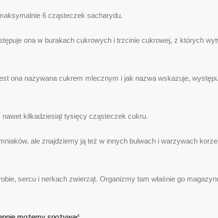
z maksymalnie 6 cząsteczek sacharydu.
stępuje ona w burakach cukrowych i trzcinie cukrowej, z których w
 Jest ona nazywana cukrem mlecznym i jak nazwa wskazuje, występu
nawet kilkadziesiąt tysięcy cząsteczek cukru.
emniaków, ale znajdziemy ją też w innych bulwach i warzywach korz
robie, sercu i nerkach zwierząt. Organizmy tam właśnie go magazynuj
dziennie możemy spożywać.