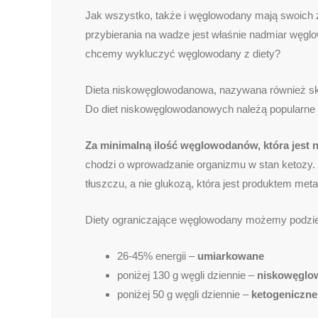
Jak wszystko, także i węglowodany mają swoich 
przybierania na wadze jest właśnie nadmiar węgl
chcemy wykluczyć węglowodany z diety?
Dieta niskowęglowodanowa, nazywana również s
Do diet niskowęglowodanowych należą popularne die
Za minimalną ilość węglowodanów, która jest 
chodzi o wprowadzanie organizmu w stan ketozy. 
tłuszczu, a nie glukozą, która jest produktem m
Diety ograniczające węglowodany możemy podzieli
26-45% energii –
umiarkowane
poniżej 130 g węgli dziennie –
niskowęgl
poniżej 50 g węgli dziennie –
ketogeniczne