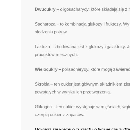
Dwucukry
– oligosacharydy, które składają się 
Sacharoza – to kombinacja glukozy i fruktozy. Wy
słodzenia potraw.
Laktoza – zbudowana jest z glukozy i galaktozy.
produktów mlecznych.
Wielocukry
– polisacharydy, które mogą zawierać 
Skrobia – ten cukier jest głównym składnikiem zi
powstałych w wyniku ich przetworzenia.
Glikogen – ten cukier występuje w mięśniach, wąt
czerpią cukier z zapasów.
Dowiedz się więcej o cukrach i o tym ile cukru 