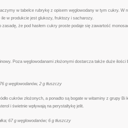
aczymy w tabelce rubrykę z opisem węglowodany w tym cukry. W ru
ile w produkcie jest glukozy, fruktozy i sacharozy.
zasadę, że pod hasłem cukry proste podaje się zawartość monosacha
minowy. Poza węglowodanami złożonymi dostarcza także duże ilości 
 76 g węglowodanów, 2 g tłuszczy
ródło cukrów złożonych, a ponadto są bogate w witaminy z grupy Bi
ol i świetnie wpływają na perystaltykę jelit.
ałka; 67 g węglowodanów; 6 g tłuszczy