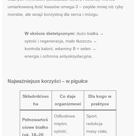
umiarkowaną ilość kwasów omega-3 – zwykle mniej niż ryby
morskie, ale wciąż korzystną dla serca i mózgu.
W skrócie dietetycznym:
dużo białka →
sytość i regeneracja, mało tłuszczu →
kontrola kalorii, witaminy B + selen →
energia i ochrona antyoksydacyjna.
Najważniejsze korzyści – w pigułce
Składnik/cec
Co daje
Dla kogo w
ha
organizmowi
praktyce
Odbudowa
Sport,
Pełnowartoś
mięśni,
redukcja
ciowe białko
sytość,
masy ciała,
(ok. 18–20