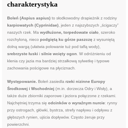
charakterystyka
Boleń (Aspius aspius)
to słodkowodny drapieżnik z rodziny
karpiowatych (Cyprinidae)
, jeden z najszybszych „ścigaczy”
naszych rzek. Ma
wydłużone, torpedowate ciało
, szeroko
rozchyloną, nieco
podgiętą ku górze paszczę
z wysuniętą
dolną wargą (ułatwia polowanie tuż pod taflą wody),
srebrzyste łuski
i
silnie wcięty ogon
. W odróżnieniu od
klenia czy jazia ma bardziej strzałkową sylwetkę i typowe
zachowania pościgowe na płyciznach.
Występowanie.
Boleń zasiedla
rzeki nizin­ne Europy
Środkowej i Wschodniej
(m.in. dorzecza Odry i Wisły), a
także duże zbiorniki zaporowe i jeziora połączone z rzekami.
Najchętniej trzyma się
odcinków o wyraźnym nurcie
: rynny
przy ostrogach, główki, bystrza, strefy napływu i odpływu z
głębszych rynien, ujścia dopływów. Często żeruje przy
powierzchni.