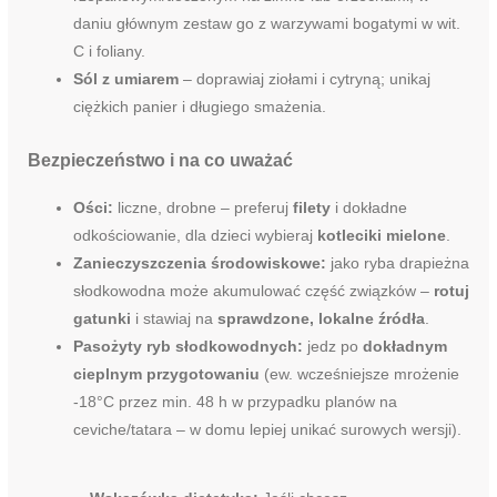
daniu głównym zestaw go z warzywami bogatymi w wit.
C i foliany.
Sól z umiarem
– doprawiaj ziołami i cytryną; unikaj
ciężkich panier i długiego smażenia.
Bezpieczeństwo i na co uważać
Ości:
liczne, drobne – preferuj
filety
i dokładne
odkościowanie, dla dzieci wybieraj
kotleciki mielone
.
Zanieczyszczenia środowiskowe:
jako ryba drapieżna
słodkowodna może akumulować część związków –
rotuj
gatunki
i stawiaj na
sprawdzone, lokalne źródła
.
Pasożyty ryb słodkowodnych:
jedz po
dokładnym
cieplnym przygotowaniu
(ew. wcześniejsze mrożenie
-18°C przez min. 48 h w przypadku planów na
ceviche/tatara – w domu lepiej unikać surowych wersji).