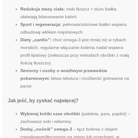
Redukcja masy ciała:
niski tłuszcz + dużo białka
ułatwiają bilansowanie kalorii.
Sport i regeneracja:
pełnowartościowe białko wspiera
odbudowę włókien mięśniowych.
Diety „cardio”:
choć omega-3 jest mniej niż w rybach
morskich, regularne włączanie bolenia nadal wspiera
profil lipidowy (zwłaszcza przy metodach obróbki z małą
ilością tłuszczu).
Seniorzy i osoby o wrażliwym przewodzie
pokarmowym:
łatwa tekstura i możliwość gotowania na
parze.
Jak jeść, by zyskać najwięcej?
Wybieraj krótki czas obróbki
(patelnia, para, papilot) –
zachowasz soki i witaminy.
Dodaj „nośnik” omega-3
– łącz bolenia z olejem
rzepakowym/tłoczonym na zimno lub orzechami; w