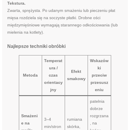
Tekstura.
Zwarta, sprężysta. Po udanym smażeniu lub pieczeniu płat
mięsa rozdziela się na soczyste płatki. Drobne ości
międzymięśniowe wymagają starannego odkościowania (lub
mielenia na kotlety).
Najlepsze techniki obróbki
Temperat
Wskazów
ura /
ki
Efekt
Metoda
czas
przeciw
smakowy
orientacy
przesusz
jny
eniu
patelnia
dobrze
Smażeni
rozgrzana
3–4
rumiana
e na
, na
min/stron
skórka,