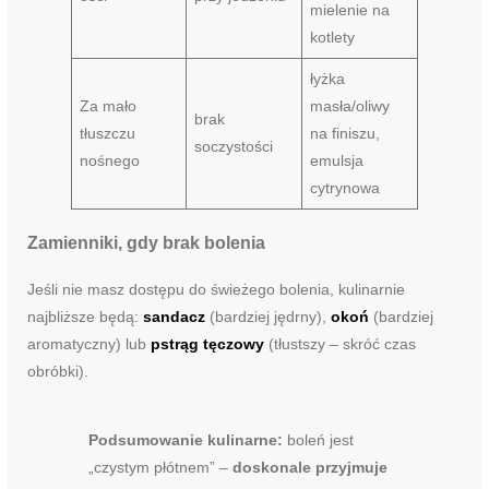
mielenie na
kotlety
łyżka
Za mało
masła/oliwy
brak
tłuszczu
na finiszu,
soczystości
nośnego
emulsja
cytrynowa
Zamienniki, gdy brak bolenia
Jeśli nie masz dostępu do świeżego bolenia, kulinarnie
najbliższe będą:
sandacz
(bardziej jędrny),
okoń
(bardziej
aromatyczny) lub
pstrąg tęczowy
(tłustszy – skróć czas
obróbki).
Podsumowanie kulinarne:
boleń jest
„czystym płótnem” –
doskonale przyjmuje