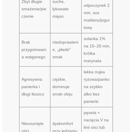
Zbyt długie
suche,
odpoczynek 2
smażenie/pie
łykowate
min, sos
czenie
mięso
maślany/jogur
towy
solanka 1%
Brak
niedoprawieni
na 15–20 min,
przygotowani
e, „płaski”
krótka
a wstępnego
smak
marynata
lekka mąka
Agresywna
ciężkie,
ryżowa/panko
panierka i
dominuje
na szybko
długi tłuszcz
smak oleju
albo bez
panierki
pęseta +
nacięcia V na
Nieusunięte
dyskomfort
linii ości lub
ości
przy jedzeniu