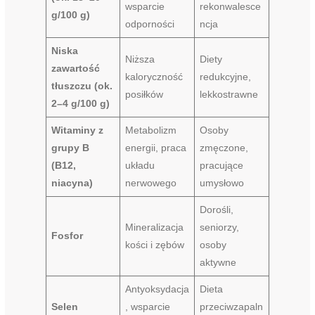
wsparcie
rekonwalesce
g/100 g)
odporności
ncja
Niska
Niższa
Diety
zawartość
kaloryczność
redukcyjne,
tłuszczu (ok.
posiłków
lekkostrawne
2–4 g/100 g)
Witaminy z
Metabolizm
Osoby
grupy B
energii, praca
zmęczone,
(B12,
układu
pracujące
niacyna)
nerwowego
umysłowo
Dorośli,
Mineralizacja
seniorzy,
Fosfor
kości i zębów
osoby
aktywne
Antyoksydacja
Dieta
Selen
, wsparcie
przeciwzapaln