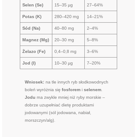
Selen (Se)
15–35 µg
27–64%
Potas (K)
280–420 mg
14–21%
Sód (Na)
40–80 mg
2–4%
Magnez (Mg)
20–30 mg
5–8%
Żelazo (Fe)
0,4–0,8 mg
3–6%
Jod (I)
10–30 µg
7–20%
Wniosek:
na tle innych ryb słodkowodnych
boleń wyróżnia się
fosforem
i
selenem
.
Jodu
ma zwykle mniej niż ryby morskie –
dobrze uzupełniać dietę produktami
jodowanymi (sól jodowana, nabiał,
morszczyn/alg).