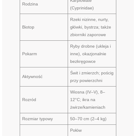
Karpiowate
Rodzina
(Cyprinidae)
Rzeki nizinne, nurty,
Biotop
główki, bystrza; także
zbiorniki zaporowe
Ryby drobne (ukleja i
Pokarm
inne), okazjonalnie
bezkręgowce
Świt i zmierzch; pościg
Aktywność
przy powierzchni
Wiosna (IV–V), 8–
Rozród
12°C; ikra na
żwirze/kamieniach
Rozmiar typowy
50–70 cm (2–4 kg)
Połów