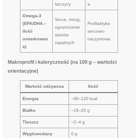
tarczycy
a
Omega-3
Serce, mózg,
(EPA/DHA –
Profilaktyka
ograniczenie
ilość
sercowo-
stanów
umiarkowan
naczyniowa
zapalnych
a)
Makroprofil i kaloryczność (na 100 g – wartości
orientacyjne)
Wartość odżywcza
Ilość
Energia
~90–120 kcal
Białko
~18–20 g
Tłuszcz
~2–4 g
Węglowodany
0 g