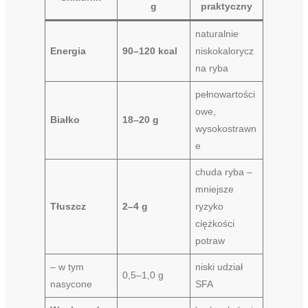
g
praktyczny
naturalnie
Energia
90–120 kcal
niskokalorycz
na ryba
pełnowartości
owe,
Białko
18–20 g
wysokostrawn
e
chuda ryba –
mniejsze
Tłuszcz
2–4 g
ryzyko
ciężkości
potraw
– w tym
niski udział
0,5–1,0 g
nasycone
SFA