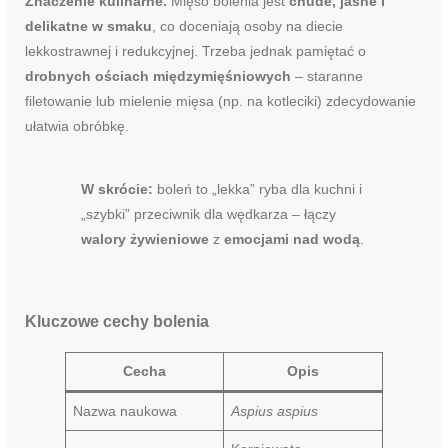
Znaczenie kulinarne.
Mięso bolenia jest
chude, jasne i
delikatne w smaku
, co doceniają osoby na diecie
lekkostrawnej i redukcyjnej. Trzeba jednak pamiętać o
drobnych ościach międzymięśniowych
– staranne
filetowanie lub mielenie mięsa (np. na kotleciki) zdecydowanie
ułatwia obróbkę.
W skrócie:
boleń to „lekka” ryba dla kuchni i
„szybki” przeciwnik dla wędkarza – łączy
walory żywieniowe
z
emocjami nad wodą
.
Kluczowe cechy bolenia
Cecha
Opis
Nazwa naukowa
Aspius aspius