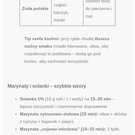
comfort food,
cząber,
Zioła polskie
do pieczenia i
lubczyk,
zup
masło
Tip szefa kuchni:
przy rybie chudej
tłuszcz
nośny smaku
(masło klarowane, oliwa, olej
rzepakowy) to podstawa – dodaj go pod
koniec, aby zachować soczystość.
Marynaty i solanki – szybkie wzory
Solanka 1%
(10 g soli / 1 l wody) na
15–20 min
–
lepsza soczystość i równomierne doprawienie.
Marynata cytrusowo-ziołowa (15 min):
oliwa + skórka
z cytryny + koperek + pieprz.
Marynata „sojowo-miodowa” (10–15 min):
2 łyżki