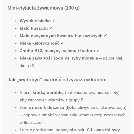
Mini-etykieta żywieniowa (100 g)
Wysokie białko
✔︎
Mało tłuszczu
✔︎
Mało nasyconych kwasów tłuszczowych
✔︎
Niska kaloryczność
✔︎
Źródło B12, niacyny, selenu i fosforu
✔︎
Niska zawartość jodu vs. ryby morskie
– uzupełniaj
dietą 🛈
Jak „wydobyć” wartość odżywczą w kuchni
Stosuj
krótką obróbkę
(patelnia/parowanie/papiloty),
aby zachować witaminy z grupy B.
Dodaj
nośnik tłuszczu
(łyżka oliwy/masła klarowanego)
– poprawia smak i wchłanianie witamin rozpuszczalnych
w tłuszczach.
Łącz z produktami bogatymi w
wit. C i kwas foliowy