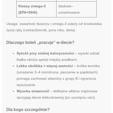
Kwasy omega-3
śladowe–
(EPA+DHA)
umiarkowane
Uwaga:
zawartość tłuszczu i omega-3 zależy od środowiska
życia ryby (rzeka/zbiornik, pora roku, dieta).
Dlaczego boleń „pracuje” w diecie?
Sytość przy niskiej kaloryczności
– wysoki udział
białka obniża apetyt między posiłkami.
Lekka obróbka = więcej wartości
– krótka termika
(smażenie 3–4 min/strona, pieczenie w papilotach)
pomaga zachować witaminy z grupy B i ogranicza
wysuszanie.
Wysoka strawność
– delikatne włókna mięśniowe
sprzyjają diecie lekkostrawnej (po usunięciu ości).
Dla kogo szczególnie?