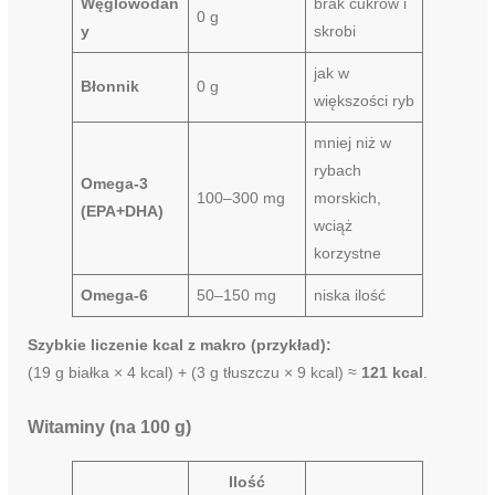
Węglowodan
brak cukrów i
0 g
y
skrobi
jak w
Błonnik
0 g
większości ryb
mniej niż w
rybach
Omega-3
100–300 mg
morskich,
(EPA+DHA)
wciąż
korzystne
Omega-6
50–150 mg
niska ilość
Szybkie liczenie kcal z makro (przykład):
(19 g białka × 4 kcal) + (3 g tłuszczu × 9 kcal) ≈
121 kcal
.
Witaminy (na 100 g)
Ilość