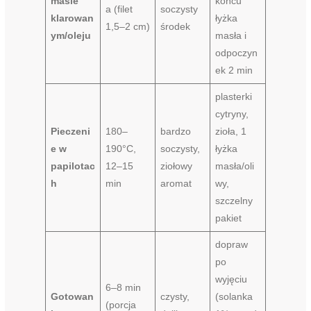
maśle
końcu
a (filet
soczysty
klarowan
łyżka
1,5–2 cm)
środek
ym/oleju
masła i
odpoczyn
ek 2 min
plasterki
cytryny,
Pieczeni
180–
bardzo
zioła, 1
e w
190°C,
soczysty,
łyżka
papilotac
12–15
ziołowy
masła/oli
h
min
aromat
wy,
szczelny
pakiet
dopraw
po
wyjęciu
6–8 min
Gotowan
czysty,
(solanka
(porcja