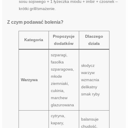
sosu sojowego + 1 łyżeczka miodu + imbir + czosnek –
krótki grill/smażenie.
Z czym podawać bolenia?
Propozycje
Dlaczego
Kategoria
dodatków
działa
szparagi,
fasolka
słodycz
szparagowa,
warzyw
młode
Warzywa
wzmacnia
ziemniaki,
delikatny
cukinia,
smak ryby
marchew
glazurowana
cytryna,
balansuje
kapary,
chudość,