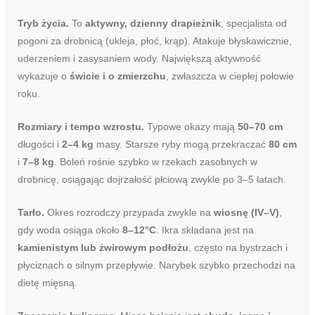
Tryb życia.
To
aktywny, dzienny drapieżnik
, specjalista od
pogoni za drobnicą (ukleja, płoć, krąp). Atakuje błyskawicznie,
uderzeniem i zasysaniem wody. Największą aktywność
wykazuje o
świcie i o zmierzchu
, zwłaszcza w ciepłej połowie
roku.
Rozmiary i tempo wzrostu.
Typowe okazy mają
50–70 cm
długości i
2–4 kg
masy. Starsze ryby mogą przekraczać
80 cm
i
7–8 kg
. Boleń rośnie szybko w rzekach zasobnych w
drobnicę, osiągając dojrzałość płciową zwykle po 3–5 latach.
Tarło.
Okres rozrodczy przypada zwykle na
wiosnę (IV–V)
,
gdy woda osiąga około
8–12°C
. Ikra składana jest na
kamienistym lub żwirowym podłożu
, często na bystrzach i
płyciznach o silnym przepływie. Narybek szybko przechodzi na
dietę mięsną.