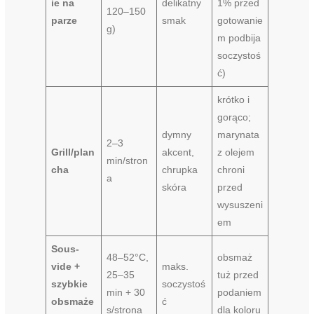
ie na
delikatny
1% przed
120–150
parze
smak
gotowanie
g)
m podbija
soczystoś
ć)
krótko i
gorąco;
dymny
marynata
2–3
Grill/plan
akcent,
z olejem
min/stron
cha
chrupka
chroni
a
skóra
przed
wysuszeni
em
Sous-
48–52°C,
obsmaż
vide +
maks.
25–35
tuż przed
szybkie
soczystoś
min + 30
podaniem
obsmaże
ć
s/strona
dla koloru