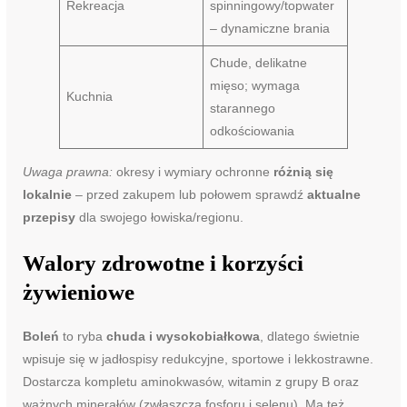
Rekreacja
spinningowy/topwater
– dynamiczne brania
Chude, delikatne
mięso; wymaga
Kuchnia
starannego
odkościowania
Uwaga prawna:
okresy i wymiary ochronne
różnią się
lokalnie
– przed zakupem lub połowem sprawdź
aktualne
przepisy
dla swojego łowiska/regionu.
Walory zdrowotne i korzyści
żywieniowe
Boleń
to ryba
chuda i wysokobiałkowa
, dlatego świetnie
wpisuje się w jadłospisy redukcyjne, sportowe i lekkostrawne.
Dostarcza kompletu aminokwasów, witamin z grupy B oraz
ważnych minerałów (zwłaszcza fosforu i selenu). Ma też