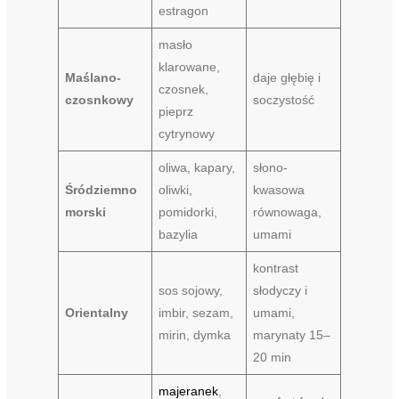
estragon
masło
klarowane,
Maślano-
daje głębię i
czosnek,
czosnkowy
soczystość
pieprz
cytrynowy
oliwa, kapary,
słono-
Śródziemno
oliwki,
kwasowa
morski
pomidorki,
równowaga,
bazylia
umami
kontrast
sos sojowy,
słodyczy i
Orientalny
imbir, sezam,
umami,
mirin, dymka
marynaty 15–
20 min
majeranek
,