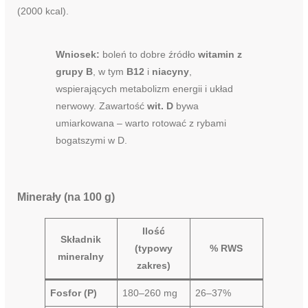
(2000 kcal).
Wniosek:
boleń to dobre źródło
witamin z
grupy B
, w tym
B12
i
niacyny
,
wspierających metabolizm energii i układ
nerwowy. Zawartość
wit. D
bywa
umiarkowana – warto rotować z rybami
bogatszymi w D.
Minerały (na 100 g)
Ilość
Składnik
(typowy
% RWS
mineralny
zakres)
Fosfor (P)
180–260 mg
26–37%