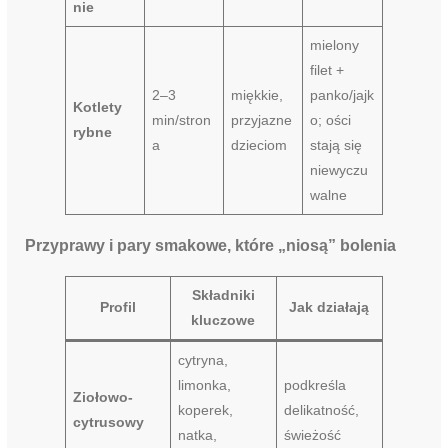
nie
mielony
filet +
2–3
miękkie,
panko/jajk
Kotlety
min/stron
przyjazne
o; ości
rybne
a
dzieciom
stają się
niewyczu
walne
Przyprawy i pary smakowe, które „niosą” bolenia
Składniki
Profil
Jak działają
kluczowe
cytryna,
limonka,
podkreśla
Ziołowo-
koperek,
delikatność,
cytrusowy
natka,
świeżość