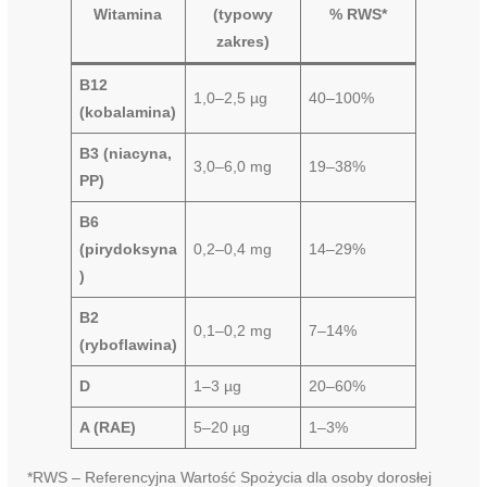
Witamina
(typowy
% RWS*
zakres)
B12
1,0–2,5 µg
40–100%
(kobalamina)
B3 (niacyna,
3,0–6,0 mg
19–38%
PP)
B6
(pirydoksyna
0,2–0,4 mg
14–29%
)
B2
0,1–0,2 mg
7–14%
(ryboflawina)
D
1–3 µg
20–60%
A (RAE)
5–20 µg
1–3%
*RWS – Referencyjna Wartość Spożycia dla osoby dorosłej