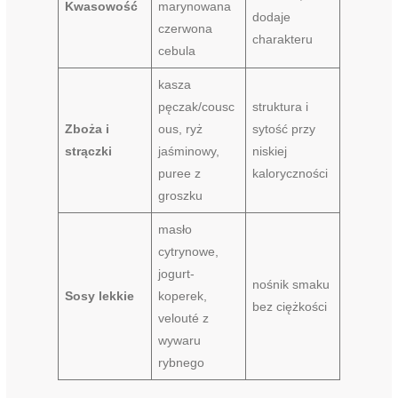
Kwasowość
marynowana
dodaje
czerwona
charakteru
cebula
kasza
pęczak/cousc
struktura i
Zboża i
ous, ryż
sytość przy
strączki
jaśminowy,
niskiej
puree z
kaloryczności
groszku
masło
cytrynowe,
jogurt-
nośnik smaku
Sosy lekkie
koperek,
bez ciężkości
velouté z
wywaru
rybnego