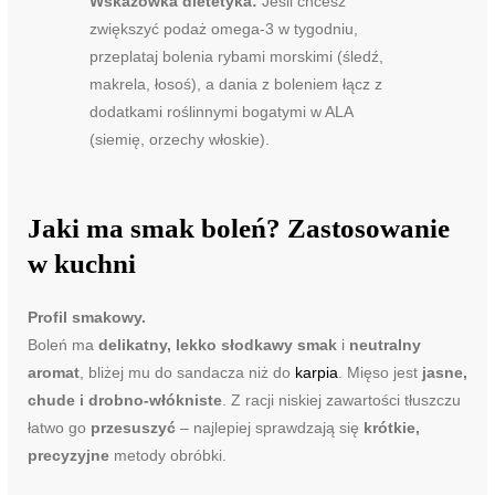
Wskazówka dietetyka:
Jeśli chcesz
zwiększyć podaż omega-3 w tygodniu,
przeplataj bolenia rybami morskimi (śledź,
makrela, łosoś), a dania z boleniem łącz z
dodatkami roślinnymi bogatymi w ALA
(siemię, orzechy włoskie).
Jaki ma smak boleń? Zastosowanie
w kuchni
Profil smakowy.
Boleń ma
delikatny, lekko słodkawy smak
i
neutralny
aromat
, bliżej mu do sandacza niż do
karpia
. Mięso jest
jasne,
chude i drobno-włókniste
. Z racji niskiej zawartości tłuszczu
łatwo go
przesuszyć
– najlepiej sprawdzają się
krótkie,
precyzyjne
metody obróbki.